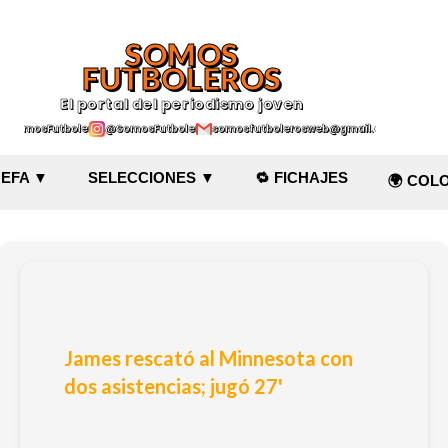
Ir al contenido principal
SOMOS
FUTBOLEROS
El portal del periodismo joven
@SomosFutboleroz
@SomosFutboleros
somosfutbolerosweb@gmail.com
EFA ▼
SELECCIONES ▼
🔁 FICHAJES
🌍 COL
James rescató al Minnesota con
dos asistencias; jugó 27'