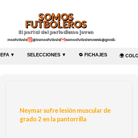
Ir al contenido principal
SOMOS
FUTBOLEROS
El portal del periodismo joven
@SomosFutboleroz
@SomosFutboleros
somosfutbolerosweb@gmail.com
EFA ▼
SELECCIONES ▼
🔁 FICHAJES
🌍 COL
Neymar sufre lesión muscular de
grado 2 en la pantorrilla