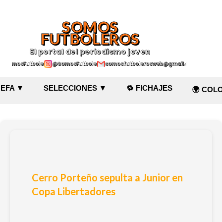
Ir al contenido principal
SOMOS
FUTBOLEROS
El portal del periodismo joven
@SomosFutboleroz
@SomosFutboleros
somosfutbolerosweb@gmail.com
EFA ▼
SELECCIONES ▼
🔁 FICHAJES
🌍 COL
Cerro Porteño sepulta a Junior en
Copa Libertadores