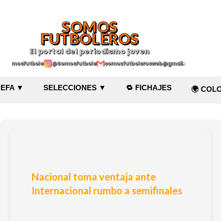
Ir al contenido principal
SOMOS
FUTBOLEROS
El portal del periodismo joven
@SomosFutboleroz
@SomosFutboleros
somosfutbolerosweb@gmail.com
EFA ▼
SELECCIONES ▼
🔁 FICHAJES
🌍 COL
Nacional toma ventaja ante
Internacional rumbo a semifinales