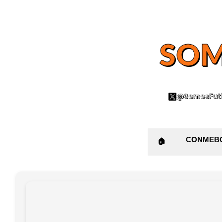
SOM
@SomosFutb
CONMEB
🏠