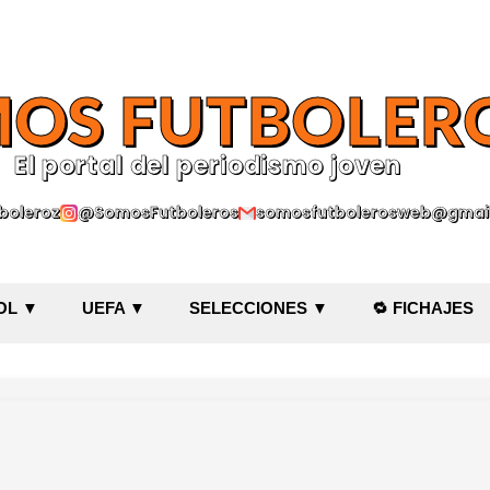
Ir al contenido principal
OS FUTBOLER
El portal del periodismo joven
oleroz
@SomosFutboleros
somosfutbolerosweb@gmai
OL ▼
UEFA ▼
SELECCIONES ▼
🔁 FICHAJES