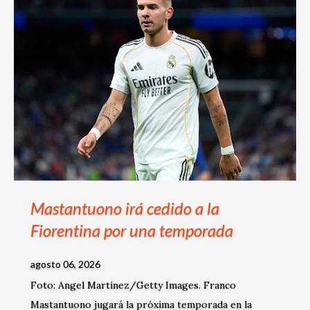
s
Mastantuono irá cedido a la
Fiorentina por una temporada
agosto 06, 2026
Foto: Angel Martinez/Getty Images. Franco
Mastantuono jugará la próxima temporada en la