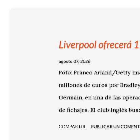
t
r
a
d
a
s
Liverpool ofrecerá 
agosto 07, 2026
Foto: Franco Arland/Getty Ima
millones de euros por Bradley
Germain, en una de las opera
de fichajes. El club inglés bu
figuras jóvenes del fútbol fran
COMPARTIR
PUBLICAR UN COMEN