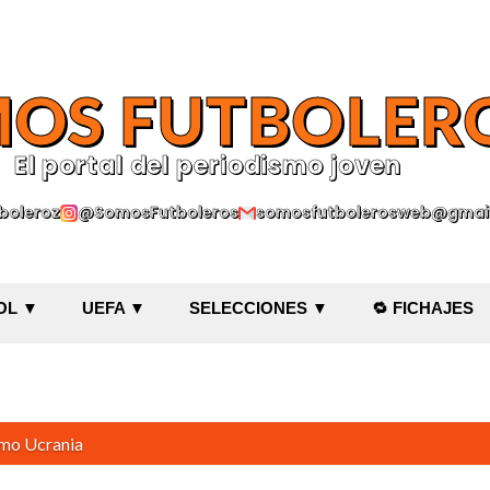
Ir al contenido principal
OS FUTBOLER
El portal del periodismo joven
oleroz
@SomosFutboleros
somosfutbolerosweb@gmai
OL ▼
UEFA ▼
SELECCIONES ▼
🔁 FICHAJES
omo
Ucrania