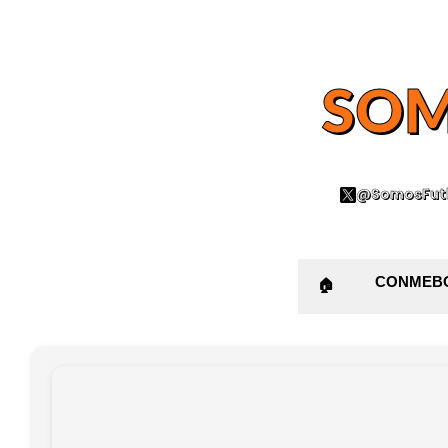
SOM
@SomosFutb
CONMEB
🏠