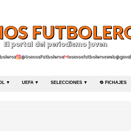
Ir al contenido principal
OS FUTBOLER
El portal del periodismo joven
oleroz
@SomosFutboleros
somosfutbolerosweb@gmai
OL ▼
UEFA ▼
SELECCIONES ▼
🔁 FICHAJES