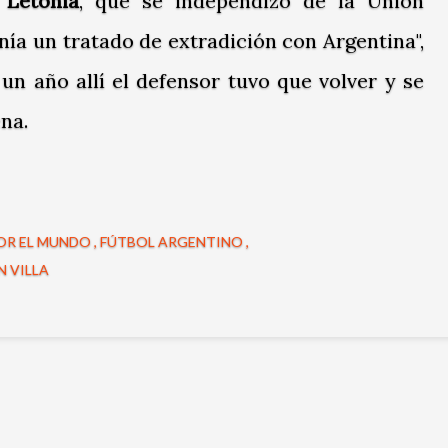
 Letonia
, que se independizó de la Unión
enía un tratado de extradición con Argentina",
un año allí el defensor tuvo que volver y se
na.
OR EL MUNDO
FÚTBOL ARGENTINO
N VILLA