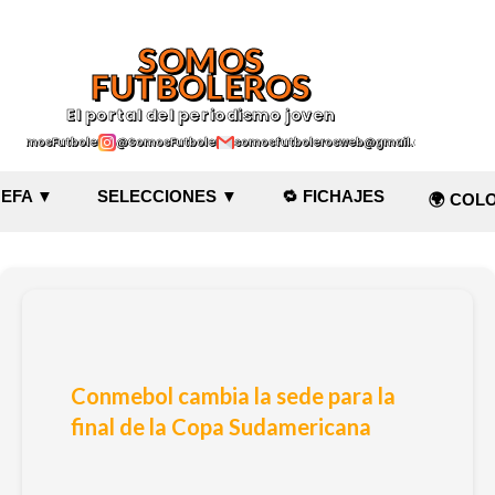
Ir al contenido principal
SOMOS
FUTBOLEROS
El portal del periodismo joven
@SomosFutboleroz
@SomosFutboleros
somosfutbolerosweb@gmail.com
EFA ▼
SELECCIONES ▼
🔁 FICHAJES
🌍 COL
Conmebol cambia la sede para la
final de la Copa Sudamericana