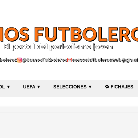
Ir al contenido principal
OS FUTBOLER
El portal del periodismo joven
oleroz
@SomosFutboleros
somosfutbolerosweb@gmai
OL ▼
UEFA ▼
SELECCIONES ▼
🔁 FICHAJES