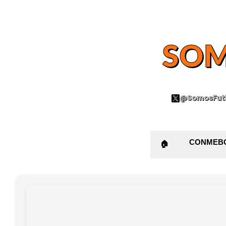
SOM
@SomosFutb
CONMEB
🏠