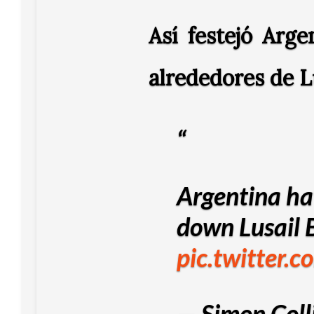
Así festejó Arge
alrededores de Lu
Argentina ha
down Lusail 
pic.twitter.
— Simon Colli