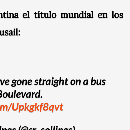
ntina el título mundial en los
sail:
ve gone straight on a bus
Boulevard.
com/Upkgkf8qvt
ngs (@sr_collings)